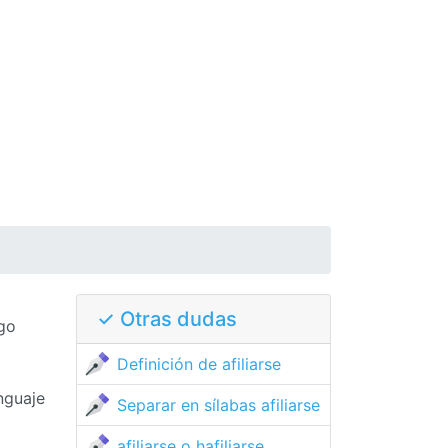
✓ Otras dudas
lgo
Definición de afiliarse
nguaje
Separar en sílabas afiliarse
afiliarse o hafiliarse