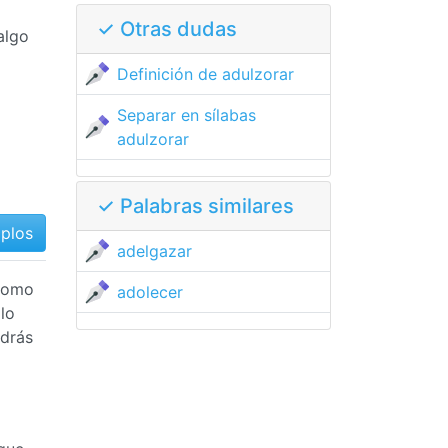
✓ Otras dudas
algo
Definición de adulzorar
Separar en sílabas
adulzorar
✓ Palabras similares
mplos
adelgazar
 como
adolecer
lo
odrás