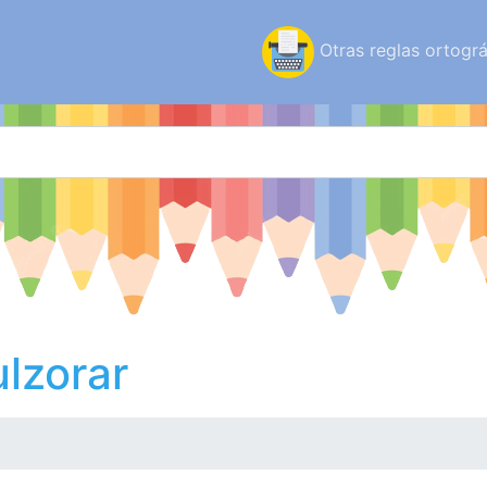
Otras reglas ortográ
lzorar