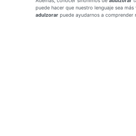
Además, conocer sinónimos de
adulzorar
t
puede hacer que nuestro lenguaje sea más v
adulzorar
puede ayudarnos a comprender mej