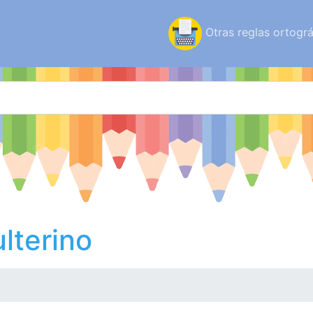
Otras reglas ortográ
lterino