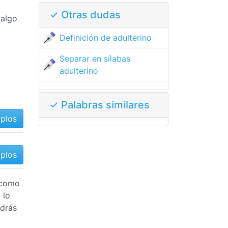
✓ Otras dudas
 algo
Definición de adulterino
Separar en sílabas
adulterino
✓ Palabras similares
mplos
mplos
y como
 lo
odrás