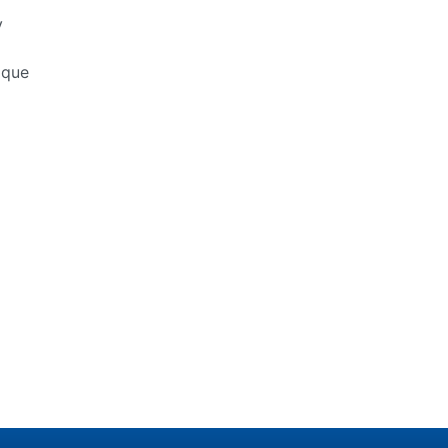
y
 que