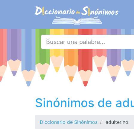
Sinónimos de adu
Diccionario de Sinónimos
adulterino