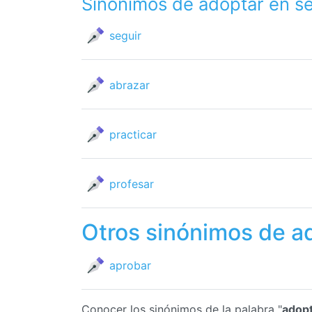
Sinónimos de adoptar en s
seguir
abrazar
practicar
profesar
Otros sinónimos de a
aprobar
Conocer los sinónimos de la palabra "
adop