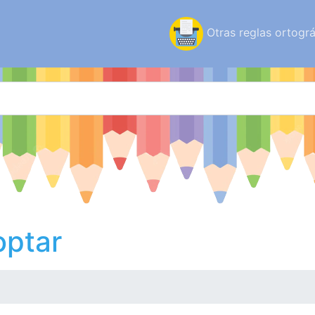
Otras reglas ortográ
optar