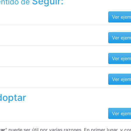
Seguir:
entido de
Ver eje
Ver eje
Ver eje
Ver eje
doptar
Ver eje
tar
" puede ser útil por varias razones. En primer lugar, y c