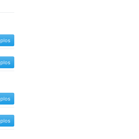
mplos
mplos
mplos
mplos