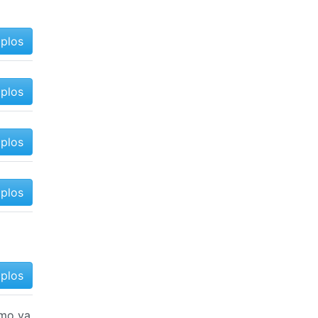
mplos
mplos
mplos
mplos
mplos
omo ya