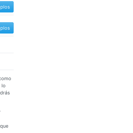
mplos
mplos
y como
 lo
odrás
y
 que