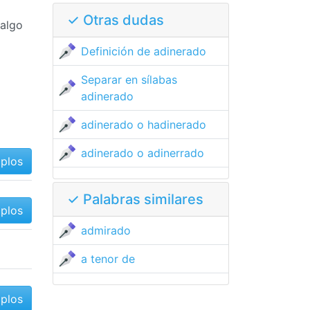
✓ Otras dudas
 algo
Definición de adinerado
Separar en sílabas
adinerado
adinerado o hadinerado
adinerado o adinerrado
mplos
✓ Palabras similares
mplos
admirado
a tenor de
mplos