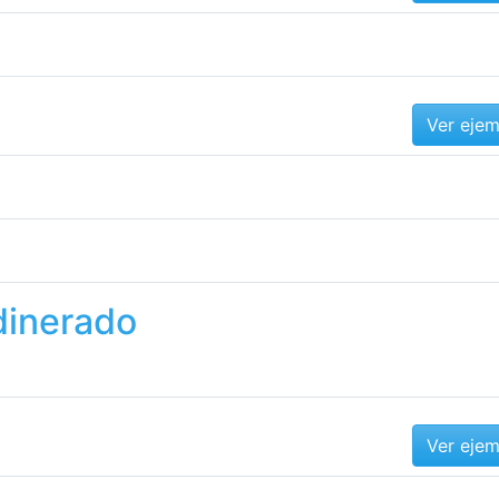
Ver eje
dinerado
Ver eje