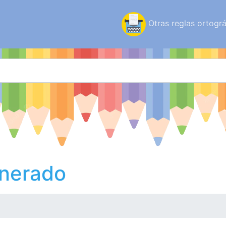
Otras reglas ortográ
inerado