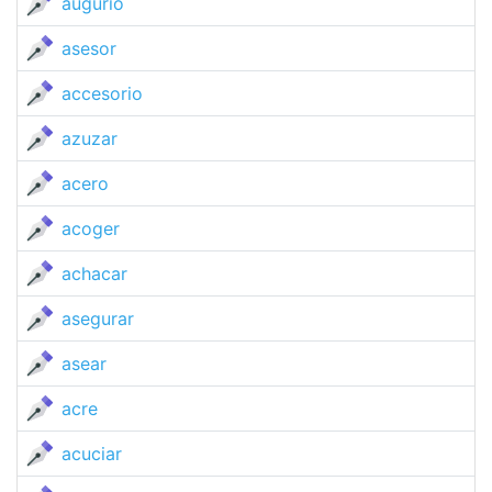
augurio
asesor
accesorio
azuzar
acero
acoger
achacar
asegurar
asear
acre
acuciar