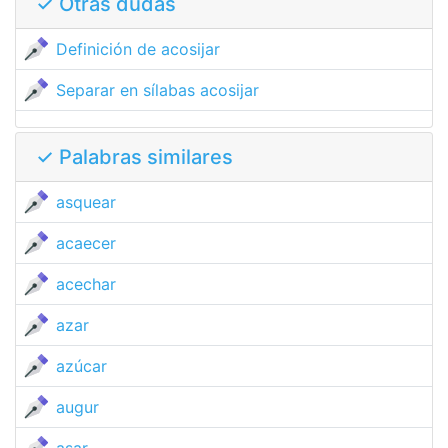
✓ Otras dudas
Definición de acosijar
Separar en sílabas acosijar
✓ Palabras similares
asquear
acaecer
acechar
azar
azúcar
augur