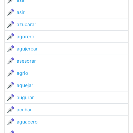
asar
asir
azucarar
agorero
agujerear
asesorar
agrio
aquejar
augurar
acuñar
aguacero