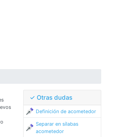
✓ Otras dudas
es
uevos
Definición de acometedor
ro
Separar en sílabas
acometedor