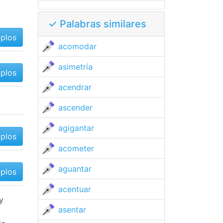
✓ Palabras similares
mplos
acomodar
asimetría
mplos
acendrar
ascender
agigantar
mplos
acometer
aguantar
mplos
acentuar
y
asentar