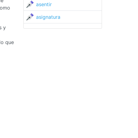
de
asentir
 como
asignatura
s y
lo que