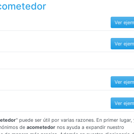
acometedor
Ver eje
Ver eje
Ver eje
Ver eje
etedor
" puede ser útil por varias razones. En primer lugar, 
inónimos de
acometedor
nos ayuda a expandir nuestro