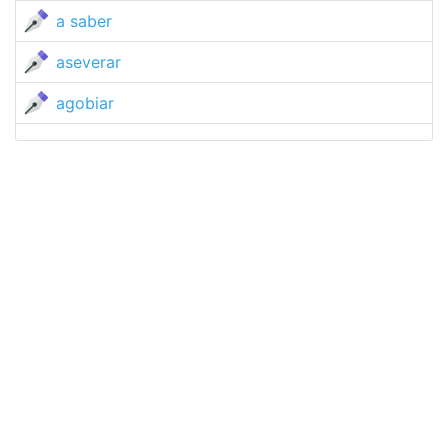
a saber
aseverar
agobiar