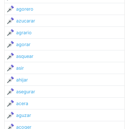
agorero
azucarar
agrario
agorar
asquear
asir
ahijar
asegurar
acera
aguzar
acoger