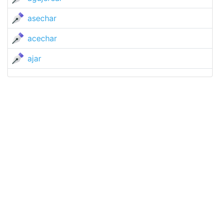
asechar
acechar
ajar