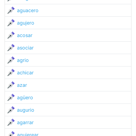
aguacero
agujero
acosar
asociar
agrio
achicar
azar
agüero
augurio
agarrar
agujerear