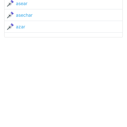
asear
asechar
azar