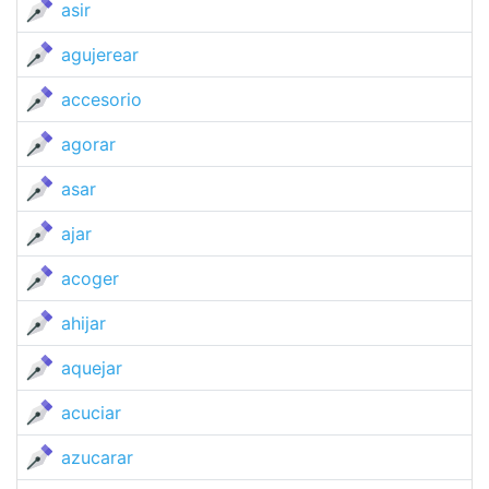
asir
agujerear
accesorio
agorar
asar
ajar
acoger
ahijar
aquejar
acuciar
azucarar