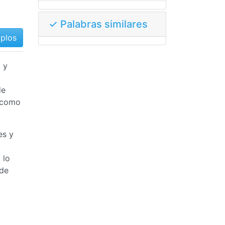
✓ Palabras similares
mplos
, y
de
s como
es y
 lo
 de