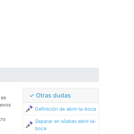
✓ Otras dudas
 es
uevos
Definición de abrir-la-boca
tro
Separar en sílabas abrir-la-
boca